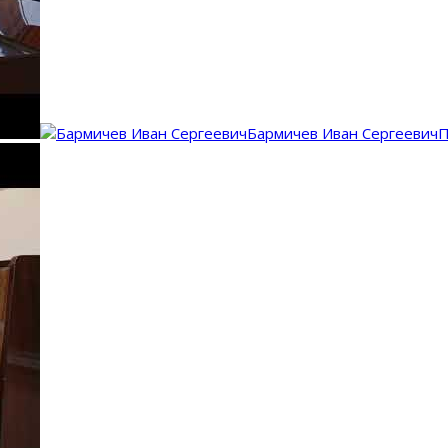
Бармичев Иван Сергеевич
П