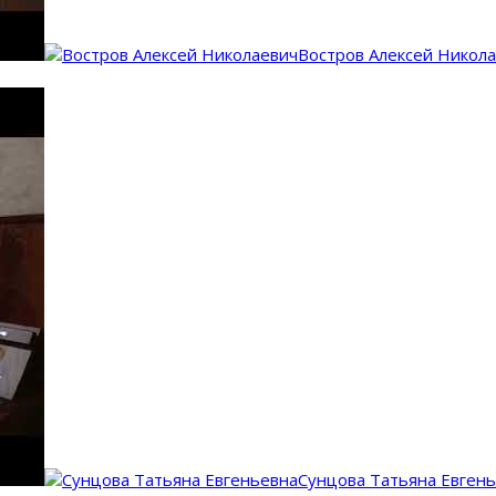
Востров Алексей Никол
Сунцова Татьяна Евген