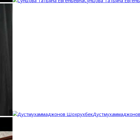
Сунцова Татьяна Евген
Дустмухаммаджоно