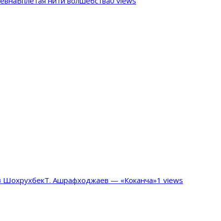
ьевна
Вплетая нити волшебства
0 views
в Шохрухбек
Т. Ашрафходжаев — «Коканча»
1 views