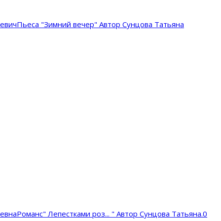
аевич
Пьеса "Зимний вечер" Автор Сунцова Татьяна
ьевна
Романс" Лепестками роз... " Автор Сунцова Татьяна.
0