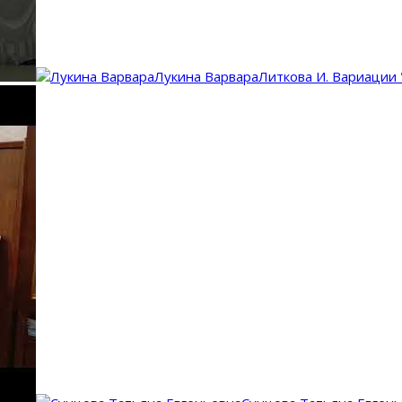
Лукина Варвара
Литкова И. Вариации 