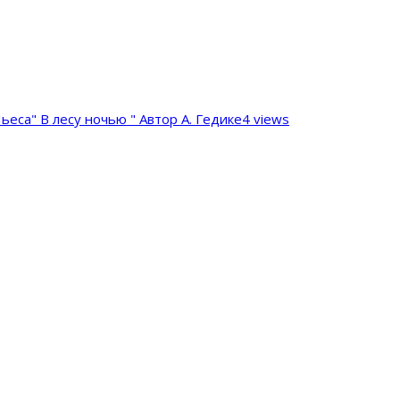
ьеса" В лесу ночью " Автор А. Гедике
4 views